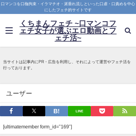
口マンコを口枷拘束・イラマチオ・涎垂れ流しといった口虐・口責めを中心
にしたフェチ的サイトです
くちまんフェチ ~口マンコフ
ェチ女子が選ぶエロ動画とフ
ェチ活~
当サイトは記事内にPR・広告を利用し、それによって運営やフェチ活を
行っております。
ユーザー
LINE
[ultimatemember form_id="169"]