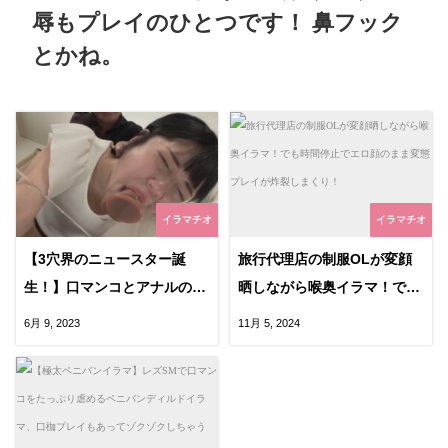
辱もプレイのひとつです！ 鼻フック
とかね。
イラマチオ
イラマチオ
【3穴界のニュースター誕
旅行代理店の制服OLが変顔
生！】口マンコとアナルの調
晒しながら喉奥イラマ！でも
教がハードでエロくてド変態
時間停止でエロ顔のまま変態
6月 9, 2023
11月 5, 2024
的に素敵なエロ動画っ！
プレイが炸裂しまくり！