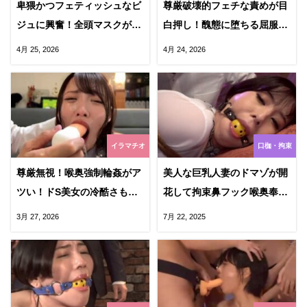
卑猥かつフェティッシュなビ
尊厳破壊的フェチな責めが目
ジュに興奮！全頭マスクがエ
白押し！醜態に堕ちる屈服エ
ロいし喉奥もたっぷり蹂
ロス劇！レズ虐め要素も最
4月 25, 2026
4月 24, 2026
躙！！
高！
イラマチオ
口枷・拘束
尊厳無視！喉奥強制輪姦がア
美人な巨乳人妻のドマゾが開
ツい！ドS美女の冷酷さもい
花して拘束鼻フック喉奥奉仕
いスパイスのハードイラマで
がエロすぎてボールギャグか
3月 27, 2026
7月 22, 2025
グッチョリいこ！
ら垂れる涎も最高の娼婦に！