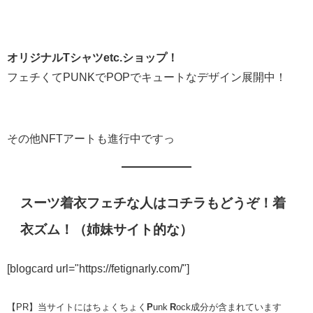
オリジナルTシャツetc.ショップ！
フェチくてPUNKでPOPでキュートなデザイン展開中！
その他NFTアートも進行中ですっ
スーツ着衣フェチな人はコチラもどうぞ！着
衣ズム！（姉妹サイト的な）
[blogcard url="https://fetignarly.com/"]
【PR】当サイトにはちょくちょく
P
unk
R
ock成分が含まれています