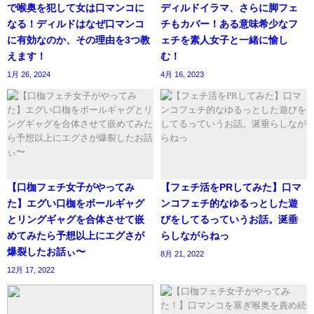
で喉奥を犯して女は口マンコに
ディルドイラマ、さらに脚フェ
なる！ディルドはなぜ口マンコ
チもカバー！ある意味希少なフ
に有効なのか、その理由を3つ教
ェチを素人女子と一緒に愉し
えます！
む！
1月 26, 2024
4月 16, 2023
【口枷フェチ女子がやってみ
【フェチ活をPRしてみた】口マ
た】エグい口枷をボールギャグ
ンコフェチ的なゆるっとした遊
とリングギャグを合体させて嵌
びをしてるっていうお話。涎垂
めてみたら予想以上にエグさが
らしながらねっ
爆裂したお話ぃ〜
8月 21, 2022
12月 17, 2022