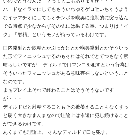
いのでどうなんだ！？ってとこもありますが・・・
ハードなイラマにしてももういわゆるゲロ吐いちゃうよう
なイラマチオにしてもオチンポを喉奥に強制的に突っ込ん
でる時点で少なからずその先には果てる事、つまりは「イ
ク」「射精」というモノが待っているわけです。
口内発射とか飲精とかぶっかけとか喉奥発射とかそういっ
た形でフィニッシュするのもそれはそれでとてつもなく素
晴らしいですが、 ディルドで口マンコを犯すという行為は
そういったフィニッシュがある意味存在しないということ
なのです。
まぁプレイ上それで終わることはそうそうないです
が・・・
ディルドだと射精することもその後萎えることもなくずっ
と硬く大きなまんまなので理論上は永遠に犯し続けること
ができるわけです。
あくまでも理論上。 そんなディルドで口を犯す。