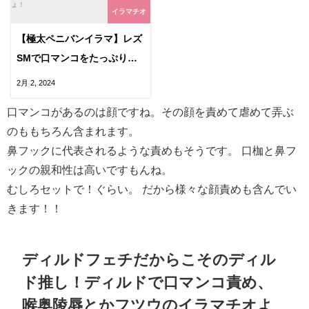
イラマチオ
【極太ペニバンイラマ】レズ
SMで口マンコをたっぷり虐
めるペニバンディルドイラ
2月 2, 2024
マ、口枷プレイもあってゾク
口マンコがあるのは顔ですね。その顔を責めて虐めて弄ぶ
ゾクしちゃうょ！
のももちろん含まれます。
鼻フックに代表されるような責めもそうです。 口枷と鼻フ
ックの親和性は高いですもんね。
むしろセットで！ぐらい。 だから様々な顔責めも含んでい
きます！！
ディルドフェチだからこそのディル
ド推し！ディルドで口マンコ責め、
喉奥陵辱とかフツウのイラマチオよ