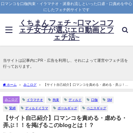
口マンコを口枷拘束・イラマチオ・涎垂れ流しといった口虐・口責めを中心
にしたフェチ的サイトです
くちまんフェチ ~口マンコフ
ェチ女子が選ぶエロ動画とフ
ェチ活~
当サイトは記事内にPR・広告を利用し、それによって運営やフェチ活を
行っております。
ホーム
みこログ
【サイト自己紹介】口マンコを責める・虐める・弄ぶ！！
を掲げるこのblogとは！？
みこログ
イラマチオ
拘束
ディルド
口枷
SM
緊縛
ディルドイラマ
ボールギャグ
ペニスギャグ
【サイト自己紹介】口マンコを責める・虐める・
弄ぶ！！を掲げるこのblogとは！？