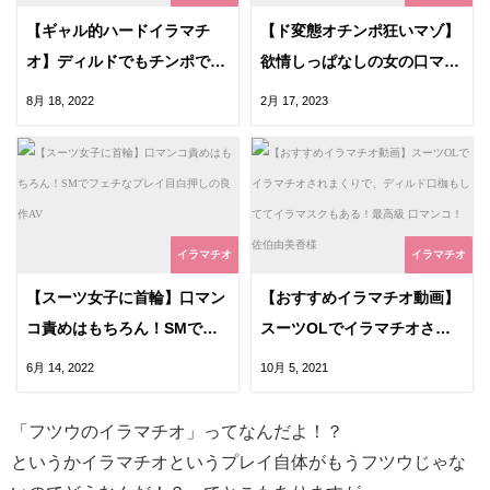
【ギャル的ハードイラマチ
【ド変態オチンポ狂いマゾ】
オ】ディルドでもチンポでも
欲情しっぱなしの女の口マン
口マンコを泣くほど犯しても
コが涎でダラダラ！ディルド
8月 18, 2022
2月 17, 2023
可愛い笑顔！ずっと喉奥責め
もチンポも咥えこんで悦んで
られてるギャル最高！
喘ぐエロ動画！
イラマチオ
イラマチオ
【スーツ女子に首輪】口マン
【おすすめイラマチオ動画】
コ責めはもちろん！SMでフ
スーツOLでイラマチオされ
ェチなプレイ目白押しの良作
まくりで、ディルド口枷もし
6月 14, 2022
10月 5, 2021
AV
ててイラマスクもある！最高
級 口マンコ！佐伯由美香様
「フツウのイラマチオ」ってなんだよ！？
というかイラマチオというプレイ自体がもうフツウじゃな