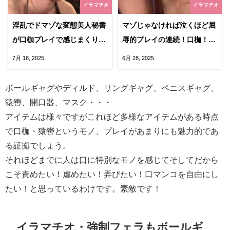
イラマチオ
イラマチオ
淫乱でドマゾな変態美人秘書
マゾじゃなければ泣くほど屈
が口枷プレイで感じまくり！
辱的プレイの連続！口枷！鼻
コスプレもあって性欲止まら
フック！ディルドイラマ！最
7月 18, 2025
6月 28, 2025
ないマゾ秘書なんて最高や
後はペニバン串刺し！
ん！
ボールギャグやディルド、リングギャグ、ペニスギャグ、
猿轡、開口器、マスク・・・
アイテムは様々ですがこれほど多様なアイテムがある時点
で口枷・猿轡というモノ、プレイがあまりにも魅力的であ
る証拠でしょう。
それほどまでに人は口に特別なモノを感じてそしてだから
こそ責めたい！虐めたい！弄びたい！口マンコを自由にし
たい！と思っているわけです。素敵です！
イラマチオ・強制フェラもボールギ