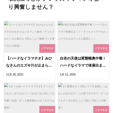
り興奮しません？
イラマチオ
イラマチオ
【ハードなイラマチオ】みひ
白衣の天使は変態喉奥中毒！
なさんのエズキ汁が止まらな
ハードなイラマで体液出まく
い口マンコ責め！ディルドも
り！ディルドイラマもたっぷ
11月 26, 2022
1月 11, 2025
チンポも根元まで咥えこんで
りでエロカワイさが最高だ
喉奥でイキ果てるエロ動画！
っ！
イラマチオ
イラマチオ