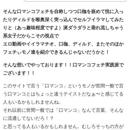
そんな口マンコフェチを自称しつつ口枷を嵌めて悦に入っ
たりディルドを喉奥深く突っ込んでセルフイラマしてみた
りと（あっ趣味程度ですよ）涎ダラダラと垂れ流しちゃう
系女子だからこその視点で
エロ動画やイイラマチオ、口枷、ディルド、またそのほか
フェチぃモノ達を紹介できるんじゃないだうかと！
そんな想いでやっております！！口マンコフェチ実践派で
ございます！！
このサイトで言う「口マンコ」というモノが世間一般で言
う口マンコとはちょっと違うテイストだなぁ〜と感じてる
人もいるかもしれませんね。
それ以前に世間一般では「口マンコ」なんて言葉、そんな
に流通してないだろ！？
と思ってる人もいるかもしれません。むしろそっちの方が