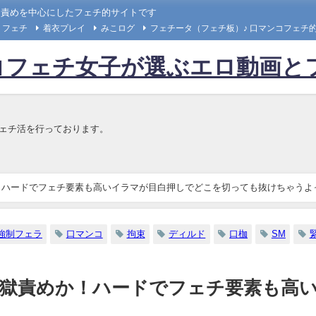
口責めを中心にしたフェチ的サイトです
フェチ
着衣プレイ
みこログ
フェチータ（フェチ板）♪ 口マンコフェチ
コフェチ女子が選ぶエロ動画と
フェチ活を行っております。
！ハードでフェチ要素も高いイラマが目白押しでどこを切っても抜けちゃうよ
強制フェラ
口マンコ
拘束
ディルド
口枷
SM
地獄責めか！ハードでフェチ要素も高
っ