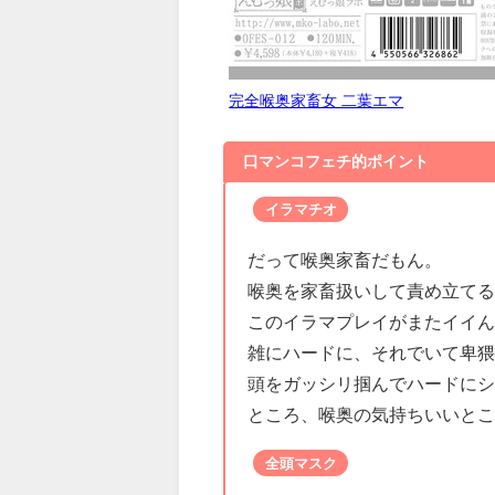
完全喉奥家畜女 二葉エマ
口マンコフェチ的ポイント
イラマチオ
だって喉奥家畜だもん。
喉奥を家畜扱いして責め立て
このイラマプレイがまたイイ
雑にハードに、それでいて卑
頭をガッシリ掴んでハードに
ところ、喉奥の気持ちいいと
全頭マスク