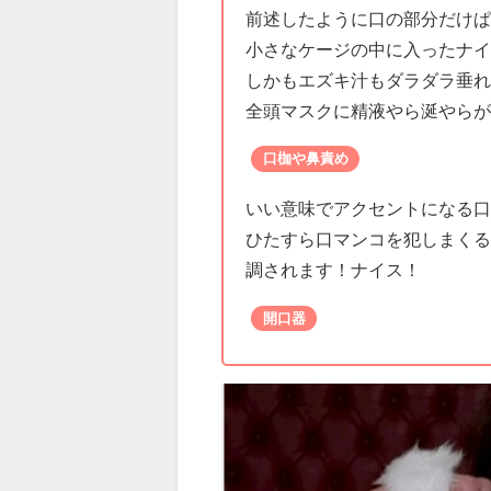
前述したように口の部分だけ
小さなケージの中に入ったナ
しかもエズキ汁もダラダラ垂
全頭マスクに精液やら涎やら
口枷や鼻責め
いい意味でアクセントになる
ひたすら口マンコを犯しまく
調されます！ナイス！
開口器