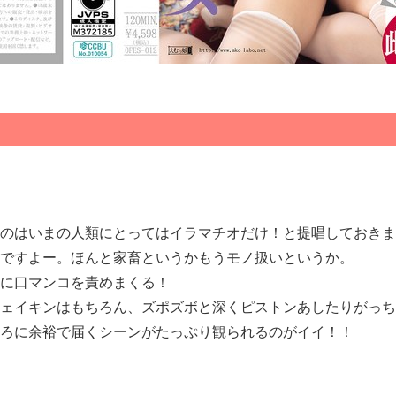
るのはいまの人類にとってはイラマチオだけ！と提唱しておき
んですよー。ほんと家畜というかもうモノ扱いというか。
猥に口マンコを責めまくる！
シェイキンはもちろん、ズポズボと深くピストンあしたりがっ
ころに余裕で届くシーンがたっぷり観られるのがイイ！！