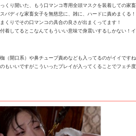
ぱっくり開いた、もう口マンコ専用全頭マスクを装着しての家
イスバディな家畜女子を無慈悲に、雑に、ハードに責めまくる
れまくりでその口マンコの具合の良さが出まくってます！
が付着してるとこなんてもういい意味で身震いするしかない！
口枷（開口系）や鼻チューブ責めなども入ってるのがイイです
るのもいいですがこういったプレイが入ってくることでフェチ