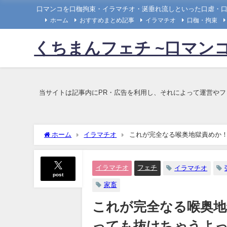
口マンコを口枷拘束・イラマチオ・涎垂れ流しといった口虐・
ホーム
おすすめまとめ記事
イラマチオ
口枷・拘束
くちまんフェチ ~口マン
当サイトは記事内にPR・広告を利用し、それによって運営や
ホーム
イラマチオ
これが完全なる喉奥地獄責めか
イラマチオ
フェチ
イラマチオ
post
家畜
これが完全なる喉奥
っても抜けちゃうよ