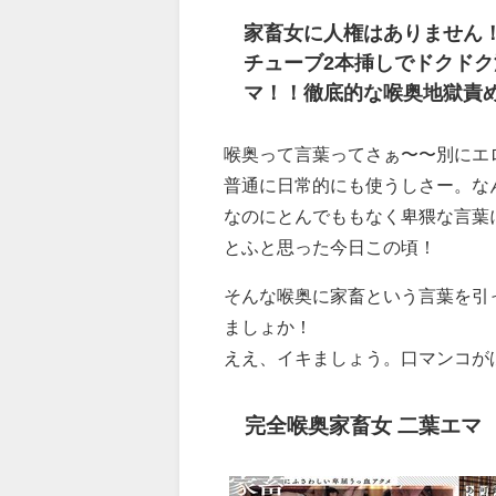
家畜女に人権はありません
チューブ2本挿しでドクド
マ！！徹底的な喉奥地獄責
喉奥って言葉ってさぁ〜〜別にエ
普通に日常的にも使うしさー。な
なのにとんでももなく卑猥な言葉
とふと思った今日この頃！
そんな喉奥に家畜という言葉を引
ましょか！
ええ、イキましょう。口マンコが
完全喉奥家畜女 二葉エマ