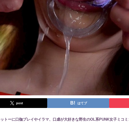
post
はてブ
ットーに口枷プレイやイラマ、口虐が大好きな野生のOL系PUNK女子ミコ