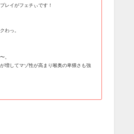
畜プレイがフェチぃです！
！
イクわっ。
ね〜。
度が増してマゾ性が高まり喉奥の卑猥さも強