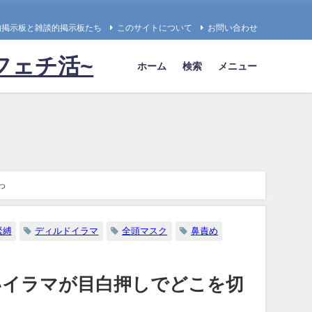
的掲示板と雑談的掲示板たち
このサイトについて
お問い合わせ
フェチ活~
ホーム
検索
メニュー
っ
緊縛
ディルドイラマ
全頭マスク
鼻責め
いイラマが目白押しでどこを切